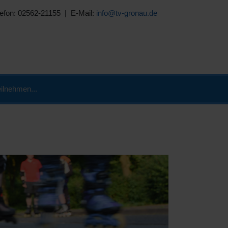
lefon: 02562-21155 | E-Mail:
info@tv-gronau.de
ilnehmen...