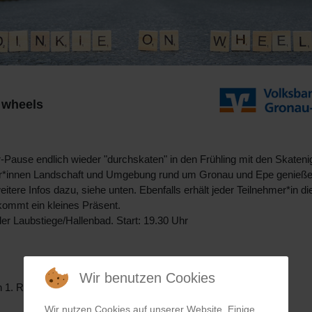
n wheels
Pause endlich wieder "durchskaten" in den Frühling mit den Skateni
ater*innen Landschaft und Umgebung rund um Gronau und Epe genieß
weitere Infos dazu, siehe unten. Ebenfalls erhält jeder Teilnehmer*in d
kommt ein kleines Präsent.
er Laubstiege/Hallenbad. Start: 19.30 Uhr
Wir benutzen Cookies
en 1. Runde und 2. längeren Runde -
Wir nutzen Cookies auf unserer Website. Einige