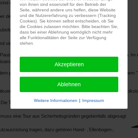
 sind entsprechende Outfits
erwünscht -
von ihnen sind essenziell für den Betrieb der
Seite, während andere uns helfen, diese Website
und die Nutzererfahrung zu verbessern (Tracking
über den Asphalt rund um Gronau
-
Cookies). Sie können selbst entscheiden, ob Sie
die Cookies zulassen möchten. Bitte beachten Sie,
ubsfeeling -
dass bei einer Ablehnung womöglich nicht mehr
alle Funktionalitäten der Seite zur Verfügung
stehen.
it vielen Lichtern wird eine
besondere Atmosphäre geschaffen.
 Pause eingelegt, in der Erfrischungsgetränke angeboten werden. Im A
Beisammensein.
Akzeptieren
dern pures Vergnügen und Spaß: durch die Straßen skaten in einem "r
Ablehnen
mitkommen.Teilnehmen kann jeder, dank der Unterstützung der Volks
Weitere Informationen
|
Impressum
Die Teilnahme ist kostenlos!
 muss eine Tour aus Sicherheitsgründen gegebenfalls abgesagt
hutzausrüstung tragen, dazu gehören Hand- , Ellenbogen-,