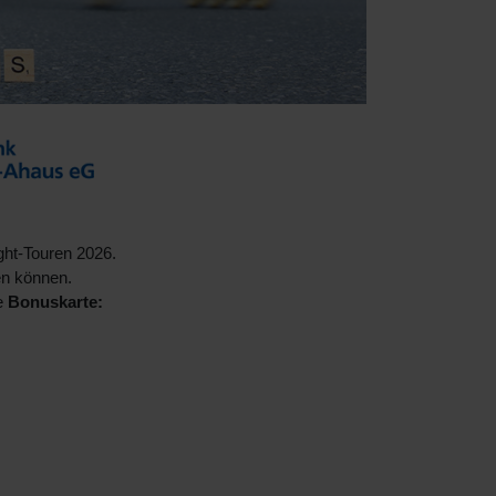
ght-Touren 2026.
en können.
ie
Bonuskarte: