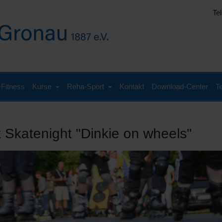
Te
-Fitness
Kurse
Reha-Sport
Kontakt
Download-Center
Te
k Skatenight "Dinkie on wheels"