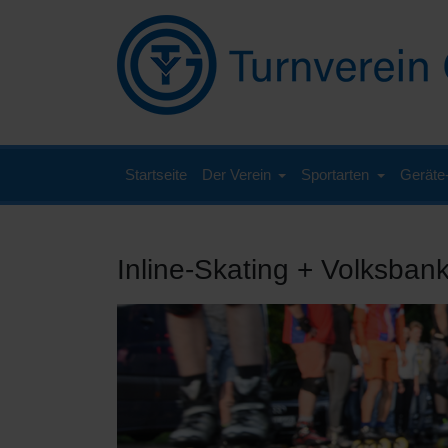
Startseite
Der Verein
Sportarten
Geräte
Inline-Skating + Volksban