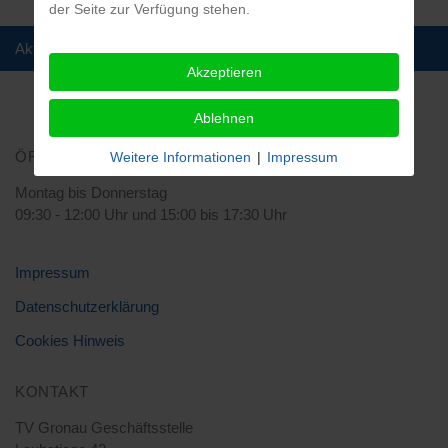
der Seite zur Verfügung stehen.
Aktuelle Seite:
Startseite
Sportarten
Sportabzeichen
Akzeptieren
Ablehnen
ÖFFNUNGSZEITEN
Weitere Informationen
|
Impressum
Montag bis Donnerstag
09:30 - 12:00 Uhr und 15:00 bis 17:30 Uhr
Impressum
Datenschutzerklärung
Cookies Hinweis
KONTAKT
TV Gronau Geschäftsstelle