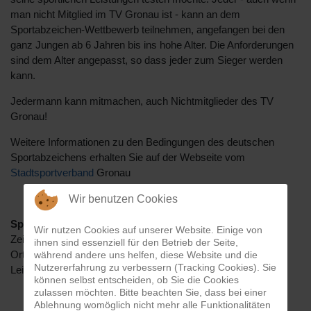
man nicht Mitglied im TV Gronau ist - kann an dem
Sportabzeichen-Wettbewerb teilnehmen, angefangen bei den
ganz Jungen ab 6 Jahren bis ins hohe Alter. Die Anforderungen
sind dem Alter angepasst, so dass jeder zum Sieger werden
kann.
Jedermann kann mitmachen, auch Nichtmitglieder des TV
Gronau!
Weitere Informationen zu den Bedingungen des deutschen
Sportabzeichens erhalten Sie auf der Webseite vom
Stadtsportverband
Gronau
Wir benutzen Cookies
Sportabzeichentraining und -abnahme Leichtathletik
Wir nutzen Cookies auf unserer Website. Einige von
Zeit: Montag, 18:00 - 19:30 Uhr
ihnen sind essenziell für den Betrieb der Seite,
Ort: Sportplatz Laubstiege
während andere uns helfen, diese Website und die
Nutzererfahrung zu verbessern (Tracking Cookies). Sie
Leitung:
Beate Neyer
& Sportabzeichen-Team
können selbst entscheiden, ob Sie die Cookies
zulassen möchten. Bitte beachten Sie, dass bei einer
Ablehnung womöglich nicht mehr alle Funktionalitäten