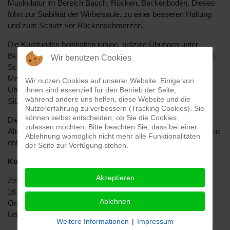
Muskulatur im Bereich Bauch, Rücken, Beckenboden. Dieses
führt zur Stabilität der Wirbelsäule, zu einer besseren Haltung
und zum Schutz vor Rückenschmerzen.
Die Kurstunden beinhalten ruhige, präzise Übungen unter
Berücksichtigung der Atemtechnik im Stand und auf der Matte.
Wir benutzen Cookies
Schritt für Schritt werden die Bewegungsprinzipien der Pilates
Methode vermittelt und im Laufe des Kurses wird das
Wir nutzen Cookies auf unserer Website. Einige von
Übungsprogramm mit Pilates-Equipment wie Pilates-Rolle,
ihnen sind essenziell für den Betrieb der Seite,
während andere uns helfen, diese Website und die
Sitzball oder Pilates-Ring ergänzt.
Nutzererfahrung zu verbessern (Tracking Cookies). Sie
können selbst entscheiden, ob Sie die Cookies
Dieser Kurs richtet sich ausschließlich an Einsteiger jeden
zulassen möchten. Bitte beachten Sie, dass bei einer
Alters ohne Vorkenntnisse. Also sanft starten, stark werden und
Ablehnung womöglich nicht mehr alle Funktionalitäten
entdecken wie gut dir Pilates tut ist das Ziel.
der Seite zur Verfügung stehen.
Kurs 1
leider ausgebucht!!!
Akzeptieren
Zeit: mittwochs, 19.00 – 20.00 Uhr | Beginn: Mittwoch,
16.09.2026 (12 Mal)
Ablehnen
Ort: TVG-Vereinsheim, Laubstiege 42
Leitung:
Agnes Grafers
Weitere Informationen
|
Impressum