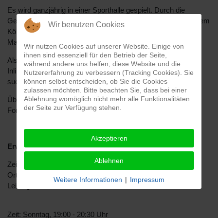
Es wird ganzjährig in einer Sporthalle gespielt. Durch die
Geschwindigkeit der Skates und die Zulassung von begrenztem
Wir benutzen Cookies
Körpereinsatz stellt Inlinehockey eine sehr interessante
Mannschaftssportart mit viel Spaß und Action dar.
Wir nutzen Cookies auf unserer Website. Einige von
ihnen sind essenziell für den Betrieb der Seite,
Also genau die richtige Sportart für alle die sicher auf
während andere uns helfen, diese Website und die
Inlineskates fahren und eine kämpferische Herausforderung
Nutzererfahrung zu verbessern (Tracking Cookies). Sie
suchen.
können selbst entscheiden, ob Sie die Cookies
zulassen möchten. Bitte beachten Sie, dass bei einer
Ablehnung womöglich nicht mehr alle Funktionalitäten
Über neue Mitspieler*innen – egal ob Anfänger*innen oder
der Seite zur Verfügung stehen.
Fortgeschrittene – freuen wir uns immer.
Akzeptieren
Erwachsene - Anfänger und Fortgeschrittene
Ablehnen
Zeit: Mittwoch, 20:30 - 22:00 Uhr
Ort: Sporthalle Berufsschule
Weitere Informationen
|
Impressum
Leitung:
Andreas Duesmann
Zeit: Sonntag, 19:00 - 20:30 Uhr